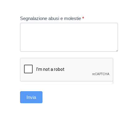
Segnalazione
Segnalazione abusi e molestie
*
abusi
e
molestie
*
Invia