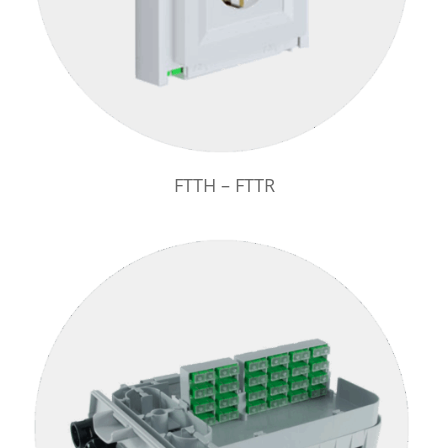
FTTH – FTTR