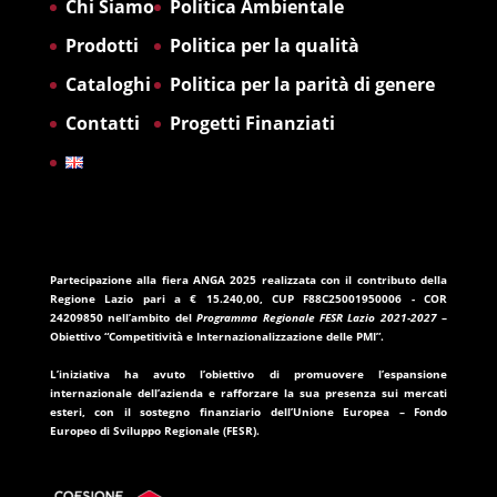
Chi Siamo
Politica Ambientale
Prodotti
Politica per la qualità
Cataloghi
Politica per la parità di genere
Contatti
Progetti Finanziati
Partecipazione alla fiera ANGA 2025
realizzata con il contributo della
Regione Lazio
pari a
€ 15.240,00
, CUP
F88C25001950006
- COR
24209850
nell’ambito del
Programma Regionale FESR Lazio 2021-2027
–
Obiettivo “Competitività e Internazionalizzazione delle PMI”.
L’iniziativa ha avuto l’obiettivo di promuovere l’espansione
internazionale dell’azienda e rafforzare la sua presenza sui mercati
esteri, con il sostegno finanziario dell’
Unione Europea – Fondo
Europeo di Sviluppo Regionale (FESR)
.