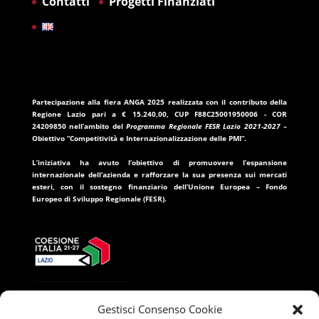
Contatti
Progetti Finanziati
Partecipazione alla fiera ANGA 2025
realizzata con il contributo della
Regione Lazio
pari a
€ 15.240,00
, CUP
F88C25001950006
- COR
24209850
nell’ambito del
Programma Regionale FESR Lazio 2021-2027
–
Obiettivo “Competitività e Internazionalizzazione delle PMI”.
L’iniziativa ha avuto l’obiettivo di promuovere l’espansione
internazionale dell’azienda e rafforzare la sua presenza sui mercati
esteri, con il sostegno finanziario dell’
Unione Europea – Fondo
Europeo di Sviluppo Regionale (FESR)
.
Gestisci Consenso Cookie