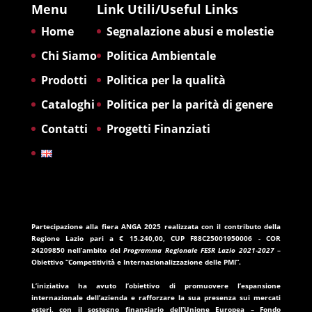
Menu
Link Utili/Useful Links
Home
Segnalazione abusi e molestie
Chi Siamo
Politica Ambientale
Prodotti
Politica per la qualità
Cataloghi
Politica per la parità di genere
Contatti
Progetti Finanziati
Partecipazione alla fiera ANGA 2025
realizzata con il contributo della
Regione Lazio
pari a
€ 15.240,00
, CUP
F88C25001950006
- COR
24209850
nell’ambito del
Programma Regionale FESR Lazio 2021-2027
–
Obiettivo “Competitività e Internazionalizzazione delle PMI”.
L’iniziativa ha avuto l’obiettivo di promuovere l’espansione
internazionale dell’azienda e rafforzare la sua presenza sui mercati
esteri, con il sostegno finanziario dell’
Unione Europea – Fondo