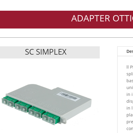
ADAPTER OTT
SC SIMPLEX
Des
ll 
spl
bas
uni
in 
dis
in 
pla
pre
con