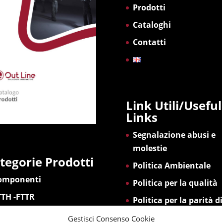
Prodotti
Cataloghi
Contatti
Link Utili/Useful
Links
Segnalazione abusi e
molestie
tegorie Prodotti
Politica Ambientale
omponenti
Politica per la qualità
TTH -FTTR
Politica per la parità d
genere
estione
Gestisci Consenso Cookie