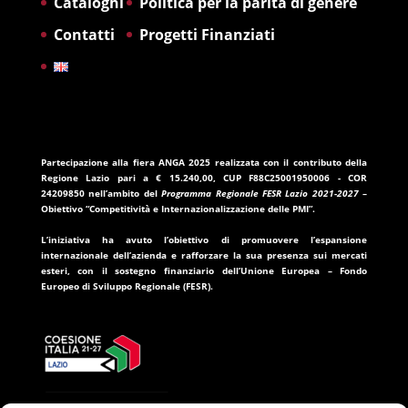
Cataloghi
Politica per la parità di genere
Contatti
Progetti Finanziati
Partecipazione alla fiera ANGA 2025
realizzata con il contributo della
Regione Lazio
pari a
€ 15.240,00
, CUP
F88C25001950006
- COR
24209850
nell’ambito del
Programma Regionale FESR Lazio 2021-2027
–
Obiettivo “Competitività e Internazionalizzazione delle PMI”.
L’iniziativa ha avuto l’obiettivo di promuovere l’espansione
internazionale dell’azienda e rafforzare la sua presenza sui mercati
esteri, con il sostegno finanziario dell’
Unione Europea – Fondo
Europeo di Sviluppo Regionale (FESR)
.