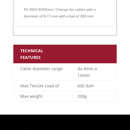
PA-3603-B360mm / Clamps for cables with a
diameter of 8-15 mm with a bail of 360 mm
TECHNICAL
FEATURES
Cable diameter range
da 8mm a
15mm
Max Tensile Load of
600 daN
Max weight
200g