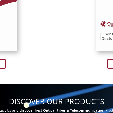
DISCOVER OUR PRODUCTS
act Us and discover best
Optical Fiber
&
Telecommunication
Prod