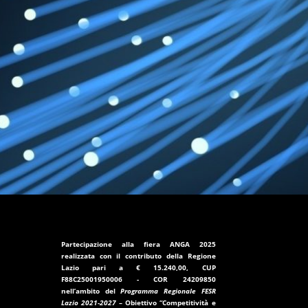
Partecipazione alla fiera ANGA 2025
realizzata con il contributo della
Regione
Lazio
pari a
€ 15.240,00
, CUP
F88C25001950006
- COR
24209850
nell’ambito del
Programma Regionale FESR
Lazio 2021-2027
– Obiettivo “Competitività e